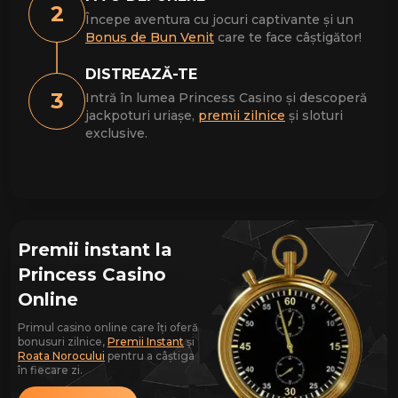
2
Începe aventura cu jocuri captivante și un
Bonus de Bun Venit
care te face câștigător!
DISTREAZĂ-TE
3
Intră în lumea Princess Casino și descoperă
jackpoturi uriașe,
premii zilnice
și sloturi
exclusive.
Premii instant la
Princess Casino
Online
Primul casino online care îți oferă
bonusuri zilnice,
Premii Instant
și
Roata Norocului
pentru a câștiga
în fiecare zi.