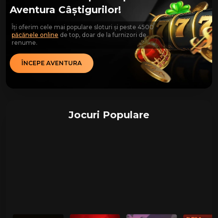
Aventura Câștigurilor!
Îți oferim cele mai populare sloturi și peste 4500
păcănele online
de top, doar de la furnizori de
renume.
ÎNCEPE AVENTURA
Jocuri Populare