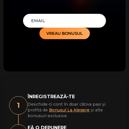
EMAIL
VREAU BONUSUL
ÎNREGISTREAZĂ-TE
1
Deschide-ți cont în doar câțiva pași și
profită de
Bonusul La Alegere
și alte
bonusuri exclusive.
FĂ O DEPUNERE