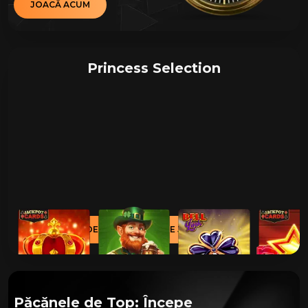
JOACĂ ACUM
Princess Selection
DESCOPERĂ TOATE JOCURILE
Păcănele de Top: Începe